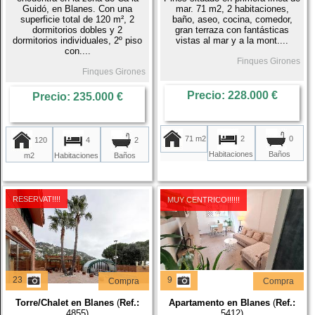
Guidó, en Blanes. Con una
mar. 71 m2, 2 habitaciones,
superficie total de 120 m², 2
baño, aseo, cocina, comedor,
dormitorios dobles y 2
gran terraza con fantásticas
dormitorios individuales, 2º piso
vistas al mar y a la mont....
con....
Finques Girones
Finques Girones
Precio: 228.000 €
Precio: 235.000 €
71 m2
2
0
120
4
2
Habitaciones
Baños
m2
Habitaciones
Baños
RESERVAT!!!!
MUY CENTRICO!!!!!!
23
9
Compra
Compra
Torre/Chalet en Blanes
(
Ref.:
Apartamento en Blanes
(
Ref.:
4855)
5412)