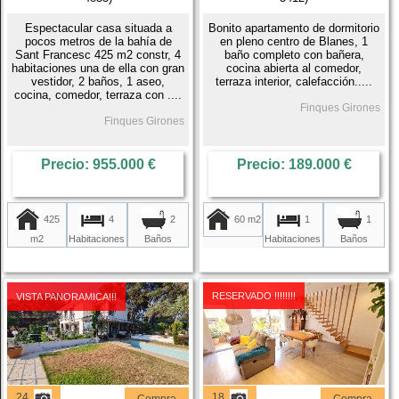
Espectacular casa situada a
Bonito apartamento de dormitorio
pocos metros de la bahía de
en pleno centro de Blanes, 1
Sant Francesc 425 m2 constr, 4
baño completo con bañera,
habitaciones una de ella con gran
cocina abierta al comedor,
vestidor, 2 baños, 1 aseo,
terraza interior, calefacción.....
cocina, comedor, terraza con ....
Finques Girones
Finques Girones
Precio: 955.000 €
Precio: 189.000 €
425
4
60 m2
1
2
1
m2
Habitaciones
Habitaciones
Baños
Baños
RESERVADO !!!!!!!!
VISTA PANORAMICA!!!
24
18