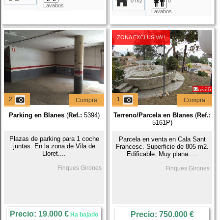
0 m2
0
Lavabos
Lavabos
ZONA EXCLUSIVA!!
2
1
Compra
Compra
Parking en Blanes
(
Ref.:
5394)
Terreno/Parcela en Blanes
(
Ref.:
5161P)
Plazas de parking para 1 coche
Parcela en venta en Cala Sant
juntas. En la zona de Vila de
Francesc. Superficie de 805 m2.
Lloret....
Edificable. Muy plana.....
Finques Girones
Finques Girones
Precio: 19.000 €
Precio: 750.000 €
Ha bajado