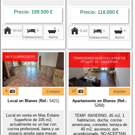
Precio: 189.500 €
Precio: 118.000 €
93 m2
4
1
0 m2
1
0
Habitaciones
Baños
Habitaciones
Baños
MUY LUMINOSO!!!!
TEMPORADA INVIERNO A PARTIR
07-SEPT.26 - RESERVAT
6
10
Compra
Alquiler
Local en Blanes
(
Ref.:
5421)
Apartamento en Blanes
(
Ref.:
5268)
Local en venta en Mas Enlaire.
TEMP. INVIERNO, 45 m2, 1
Superficie de 105 m2,
habitacion, ducha, cocina
actualmente es un bar con
americana, comedor, terraza de
cocina profesional, barra y un
40 m2, ascensor, aire
espacio amplio para mesas,
acondicionado. NO ACEPTAN