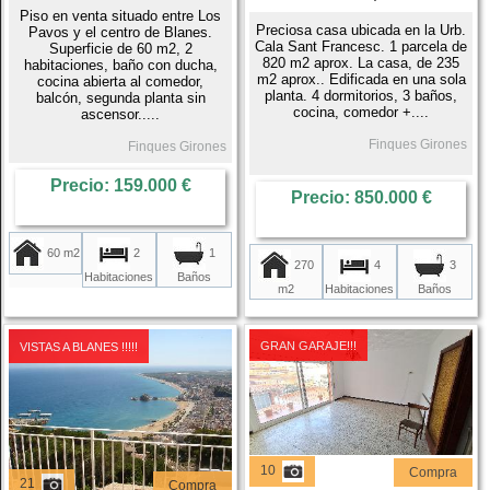
Piso en venta situado entre Los
Preciosa casa ubicada en la Urb.
Pavos y el centro de Blanes.
Cala Sant Francesc. 1 parcela de
Superficie de 60 m2, 2
820 m2 aprox. La casa, de 235
habitaciones, baño con ducha,
m2 aprox.. Edificada en una sola
cocina abierta al comedor,
planta. 4 dormitorios, 3 baños,
balcón, segunda planta sin
cocina, comedor +....
ascensor.....
Finques Girones
Finques Girones
Precio: 159.000 €
Precio: 850.000 €
60 m2
2
1
270
4
3
Habitaciones
Baños
m2
Habitaciones
Baños
GRAN GARAJE!!!
VISTAS A BLANES !!!!!
10
Compra
21
Compra