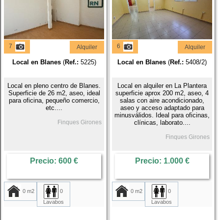
7
6
Alquiler
Alquiler
Local en Blanes
(
Ref.:
5225)
Local en Blanes
(
Ref.:
5408/2)
Local en pleno centro de Blanes.
Local en alquiler en La Plantera
Superficie de 26 m2, aseo, ideal
superficie aprox 200 m2, aseo, 4
para oficina, pequeño comercio,
salas con aire acondicionado,
etc....
aseo y acceso adaptado para
minusválidos. Ideal para oficinas,
Finques Girones
clínicas, laborato....
Finques Girones
Precio: 600 €
Precio: 1.000 €
0 m2
0
0 m2
0
Lavabos
Lavabos