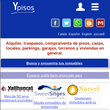
Català
Español
English
русский
Alquiler, traspasos, compra/venta de pisos, casas,
locales, parkings, garajes, terrenos y viviendas en
general.
Busca y encuentra tus inmuebles
Espacio publicitario anúnciate aquí
Més de 50 anys
Gestionem
gestionant immobles
immobles amb tu
Alquila inmuebles de
temporada