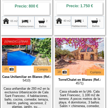
Precio: 1.750 €
Precio: 800 €
40 m2
1
1
65 m2
3
2
Habitaciones
Baños
Habitaciones
Baños
ZONA EXCLUSIVA!!
15
Compra
18
Compra
Casa Unifamiliar en Blanes
(
Ref.:
Torre/Chalet en Blanes
(
Ref.:
5410)
4571)
Casa unifamiliar de 293 m2 en la
Casa situada en la Urb. Cala
exclusiva Urbanización de Cala
Sant Francesc, 1.100 m2 de
Sant Francesc. 4 habitaciones,
terreno. A pocos metros de la
baño, cocina, comedor, terraza,
playa. 4 dormitorios, 3 baños.
balcón, parking, ascensor, 2
Salón + chimenea, comedor,
plantas, jardín, su....