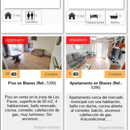
0 m2
0
0 m2
2
0
Lavabos
Habitaciones
Baños
VENDIDO!!!!
RESERVAT!!!!
10
6
Compra
Compra
Piso en Blanes
(
Ref.:
5399)
Apartamento en Blanes
(
Ref.:
5396)
Piso en venta en la zona de Los
Apartamento cerca del mercado
Pavos, superficie de 93 m2, 4
municipal con una habitación,
habitaciones, baño renovado,
baño con ducha, cocina abierta
cocina, comedor, calefacción de
al comedor, balcón, ascensor,
gas, muy luminoso. Sin
calefacción de gas,
ascensor....
A/acondicionat.....
Finques Girones
Finques Girones