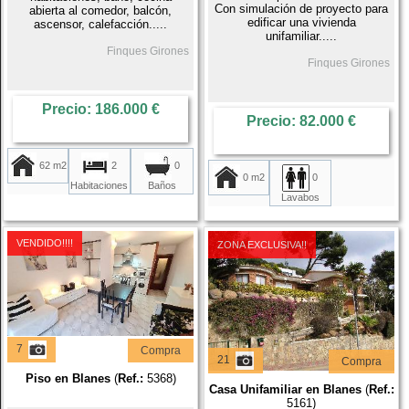
Con simulación de proyecto para
abierta al comedor, balcón,
edificar una vivienda
ascensor, calefacción.....
unifamiliar.....
Finques Girones
Finques Girones
Precio: 186.000 €
Precio: 82.000 €
62 m2
2
0
0 m2
0
Habitaciones
Baños
Lavabos
VENDIDO!!!!
ZONA EXCLUSIVA!!
7
Compra
21
Compra
Piso en Blanes
(
Ref.:
5368)
Casa Unifamiliar en Blanes
(
Ref.:
5161)