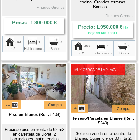
cocina. Grandes terrazas.
Bonitas ....
Finques Girones
Finques Girones
Precio: 1.300.000 €
Precio: 1.950.000 €
Ha
bajado 600.000 €
293
4
0
400
4
3
m2
Habitaciones
Baños
m2
Habitaciones
Baños
MUY CERCA DE LA PLAYA!!!!!!!
11
Compra
4
Compra
Piso en Blanes
(
Ref.:
5409)
Terreno/Parcela en Blanes
(
Ref.:
5249)
Precioso piso en venta de 62 m2
Solar en venda en el centro de
en carretera de Lloret, 2
Blanes. Superficie de 30 mts 2.
habitaciones, baño, cocina