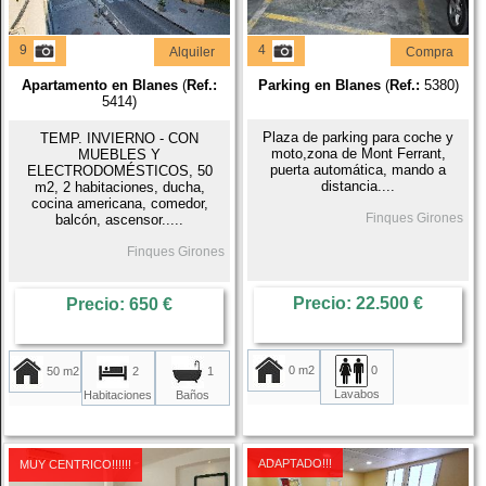
9
4
Compra
Alquiler
Apartamento en Blanes
(
Ref.:
Parking en Blanes
(
Ref.:
5380)
5414)
Plaza de parking para coche y
TEMP. INVIERNO - CON
moto,zona de Mont Ferrant,
MUEBLES Y
puerta automática, mando a
ELECTRODOMÉSTICOS, 50
distancia....
m2, 2 habitaciones, ducha,
cocina americana, comedor,
Finques Girones
balcón, ascensor.....
Finques Girones
Precio: 22.500 €
Precio: 650 €
0 m2
0
50 m2
2
1
Lavabos
Habitaciones
Baños
ADAPTADO!!!
MUY CENTRICO!!!!!!