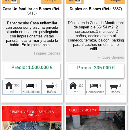
Compra
Compra
Casa Unifamiliar en Blanes
(
Ref.:
Duplex en Blanes
(
Ref.:
5387)
5413)
Dúplex en la Zona de Montferrant
Espectacular Casa unifamiliar
de superfície 65+54 m2, 2
con ascensor y piscina privada
habitaciones,1 multiuso, 2
situada en una urb. privilegiada
baños, cocina abierta al
con impresionantes vistas
comedor, terraza, balcón, parking
panorámicas al mar y a toda la
para 2 coches en el mismo
bahía. En la planta baja....
edifi....
Finques Girones
Finques Girones
Precio: 1.500.000 €
Precio: 335.000 €
356
5
0
119
4
2
m2
Habitaciones
Baños
m2
Habitaciones
Baños
COCHE Y MOTO!!
TEMP. INVIERNO - SEPT-26 A
JUNIO-27