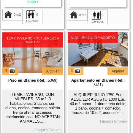
3.000 €
0 m2
0
0 m2
0
Lavabos
Lavabos
ALQUILER JULIO Y AGOSTO
TEMP. INVIERNO - OCTUBRE-26 A
MAYO-27
8
6
Alquiler
Alquiler
Piso en Blanes
(
Ref.:
5369)
Apartamento en Blanes
(
Ref.:
5411)
TEMP. INVIERNO, CON
ALQUILER JULIO 1750 Eur.
MUEBLES, 65 m2, 3
ALQUILER AGOSTO 1800 Eur.
habitaciones, 2 baños con
40 m2 aprox., 1 dormitorio doble,
ducha, cocina, comedor, balcón
1 baño, cocina + comedor,
frente al mar,ascensor,
terraza de 10 m2, ascensor.....
calefacción gas. NO ACEPTAN
ANIMALES.....
Finques Girones
Finques Girones