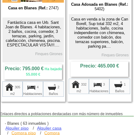
Casa Adosada en Blanes
(
Ref.:
Casa en Blanes
(
Ref.:
2747)
5402)
Casa en venda a la zona de Can
Fantàstica casa en Urb. Sant
Borell, Sup total 332 m2, 4
Joan de Blanes. 4 habitaciones,
habitaciones, baño, cocina
2 baños, cocina, comedor, 3
independiente con chimenea,
terrazas, parking, jardín,
comedor con balcón, dos
calefacción, chimenea, piscina.
terrazas superiores, balcón,
ESPECTACULAR VISTA!!!....
parking pa....
Finques Girones
Finques Girones
Precio: 465.000 €
Precio: 795.000 €
Ha bajado
55.000 €
332
3
1
305
4
2
m2
Habitaciones
Baños
m2
Habitaciones
Baños
Enlaces directos a poblaciones destacadas con más número de inmuebles
-
Blanes
( 63 inmuebles )
Alquiler piso
Alquiler casa
/
Compra piso
Compra
/
/