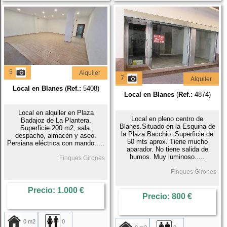
5
Alquiler
7
Alquiler
Local en Blanes
(
Ref.:
5408)
Local en Blanes
(
Ref.:
4874)
Local en alquiler en Plaza
Local en pleno centro de
Badajoz de La Plantera.
Blanes.Situado en la Esquina de
Superficie 200 m2, sala,
la Plaza Bacchio. Superficie de
despacho, almacén y aseo.
50 mts aprox. Tiene mucho
Persiana eléctrica con mando.....
aparador. No tiene salida de
humos. Muy luminoso.....
Finques Girones
Finques Girones
Precio: 1.000 €
Precio: 800 €
0 m2
0