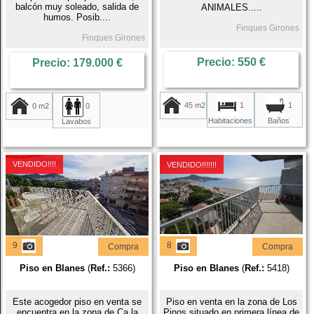
balcón muy soleado, salida de
ANIMALES.....
humos. Posib....
Finques Girones
Finques Girones
Precio: 550 €
Precio: 179.000 €
45 m2
1
1
0 m2
0
Habitaciones
Baños
Lavabos
VENDIDO!!!!
VENDIDO!!!!!!!
9
8
Compra
Compra
Piso en Blanes
(
Ref.:
5366)
Piso en Blanes
(
Ref.:
5418)
Este acogedor piso en venta se
Piso en venta en la zona de Los
encuentra en la zona de Ca la
Pinos situado en primera línea de