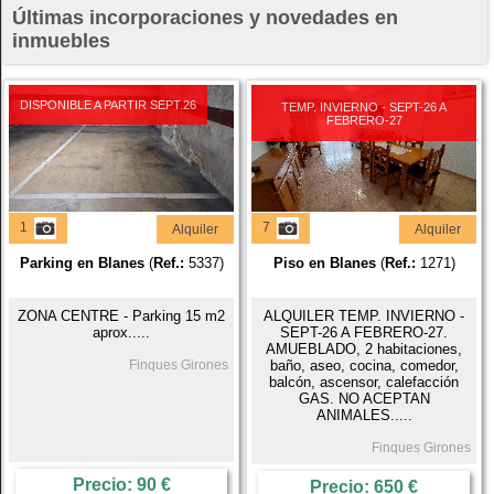
Últimas incorporaciones y novedades en
inmuebles
DISPONIBLE A PARTIR SEPT.26
TEMP. INVIERNO - SEPT-26 A
FEBRERO-27
1
7
Alquiler
Alquiler
Parking en Blanes
(
Ref.:
5337)
Piso en Blanes
(
Ref.:
1271)
ZONA CENTRE - Parking 15 m2
ALQUILER TEMP. INVIERNO -
aprox.....
SEPT-26 A FEBRERO-27.
AMUEBLADO, 2 habitaciones,
Finques Girones
baño, aseo, cocina, comedor,
balcón, ascensor, calefacción
GAS. NO ACEPTAN
ANIMALES.....
Finques Girones
Precio: 90 €
Precio: 650 €