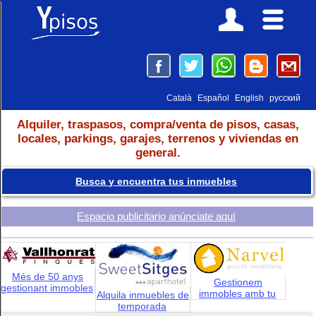
Català
Español
English
русский
Alquiler, traspasos, compra/venta de pisos, casas,
locales, parkings, garajes, terrenos y viviendas en
general.
Busca y encuentra tus inmuebles
Espacio publicitario anúnciate aquí
Més de 50 anys
Gestionem
gestionant immobles
immobles amb tu
Alquila inmuebles de
temporada