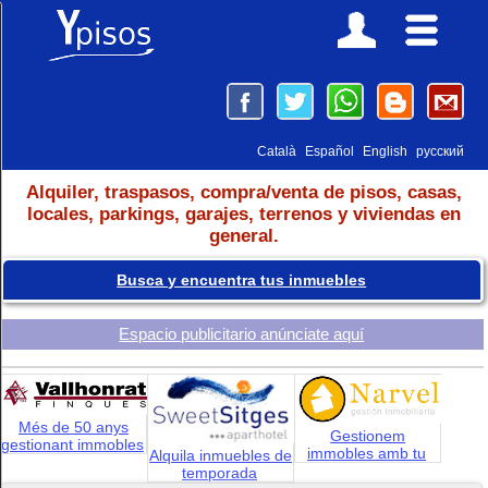
Català
Español
English
русский
Alquiler, traspasos, compra/venta de pisos, casas,
locales, parkings, garajes, terrenos y viviendas en
general.
Busca y encuentra tus inmuebles
Espacio publicitario anúnciate aquí
Més de 50 anys
Gestionem
gestionant immobles
immobles amb tu
Alquila inmuebles de
temporada