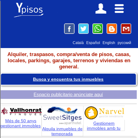
Català
Español
English
русский
Alquiler, traspasos, compra/venta de pisos, casas,
locales, parkings, garajes, terrenos y viviendas en
general.
Busca y encuentra tus inmuebles
Espacio publicitario anúnciate aquí
Més de 50 anys
Gestionem
gestionant immobles
immobles amb tu
Alquila inmuebles de
temporada