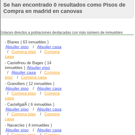
Se han encontrado 0 resultados como Pisos de
Compra en madrid en canovas
Enlaces directos a poblaciones destacadas con más número de inmuebles
-
Blanes
( 63 inmuebles )
Alquiler piso
Alquiler casa
/
Compra piso
Compra
/
/
casa
-
Castellnou de Bages
( 14
Alquiler piso
inmuebles )
Alquiler casa
Compra
/
/
piso
Compra casa
/
-
Granollers
( 12 inmuebles )
Alquiler piso
Alquiler casa
/
Compra piso
Compra
/
/
casa
-
CastellgalÃ­
( 6 inmuebles )
Alquiler piso
Alquiler casa
/
Compra piso
Compra
/
/
casa
-
Navarcles
( 4 inmuebles )
Alquiler piso
Alquiler casa
/
Compra piso
Compra
/
/