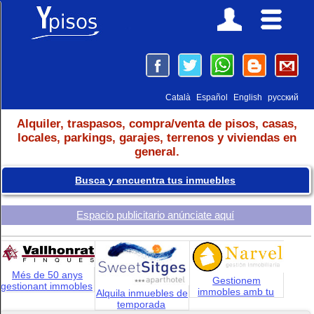
Català
Español
English
русский
Alquiler, traspasos, compra/venta de pisos, casas,
locales, parkings, garajes, terrenos y viviendas en
general.
Busca y encuentra tus inmuebles
Espacio publicitario anúnciate aquí
Més de 50 anys
Gestionem
gestionant immobles
immobles amb tu
Alquila inmuebles de
temporada