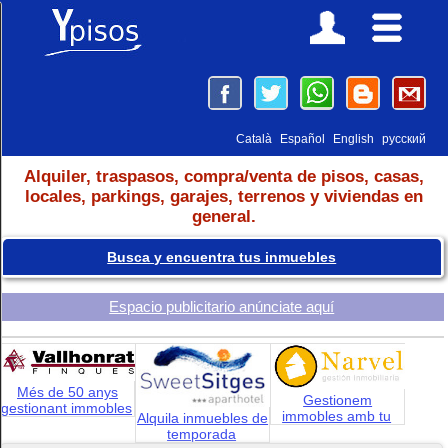
Català
Español
English
русский
Alquiler, traspasos, compra/venta de pisos, casas,
locales, parkings, garajes, terrenos y viviendas en
general.
Busca y encuentra tus inmuebles
Espacio publicitario anúnciate aquí
Més de 50 anys
Gestionem
gestionant immobles
immobles amb tu
Alquila inmuebles de
temporada