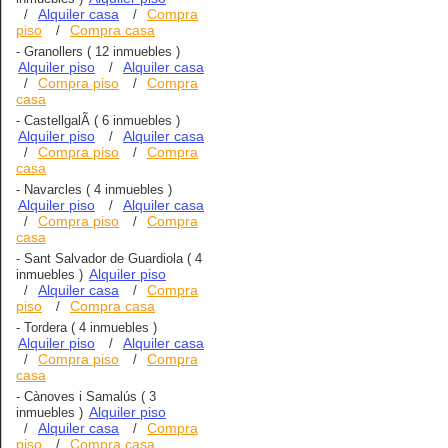
Alquiler casa
Compra
/
/
piso
Compra casa
/
-
Granollers
( 12 inmuebles )
Alquiler piso
Alquiler casa
/
Compra piso
Compra
/
/
casa
-
CastellgalÃ­
( 6 inmuebles )
Alquiler piso
Alquiler casa
/
Compra piso
Compra
/
/
casa
-
Navarcles
( 4 inmuebles )
Alquiler piso
Alquiler casa
/
Compra piso
Compra
/
/
casa
-
Sant Salvador de Guardiola
( 4
Alquiler piso
inmuebles )
Alquiler casa
Compra
/
/
piso
Compra casa
/
-
Tordera
( 4 inmuebles )
Alquiler piso
Alquiler casa
/
Compra piso
Compra
/
/
casa
-
Cànoves i Samalús
( 3
Alquiler piso
inmuebles )
Alquiler casa
Compra
/
/
piso
Compra casa
/