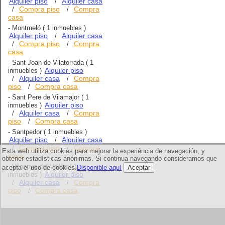
Alquiler piso
Alquiler casa
/
Compra piso
Compra
/
/
casa
-
Montmeló
( 1 inmuebles )
Alquiler piso
Alquiler casa
/
Compra piso
Compra
/
/
casa
-
Sant Joan de Vilatorrada
( 1
Alquiler piso
inmuebles )
Alquiler casa
Compra
/
/
piso
Compra casa
/
-
Sant Pere de Vilamajor
( 1
Alquiler piso
inmuebles )
Alquiler casa
Compra
/
/
piso
Compra casa
/
-
Santpedor
( 1 inmuebles )
Alquiler piso
Alquiler casa
/
Compra piso
Compra
/
/
Esta web utiliza cookies para mejorar la experiéncia de navegación, y
casa
obtener estadísticas anónimas. Si continua navegando consideramos que
-
Vilanova del Vallès
( 1
acepta el uso de cookies.
Disponible aquí
Aceptar
Alquiler piso
inmuebles )
Alquiler casa
Compra
/
/
piso
Compra casa
/