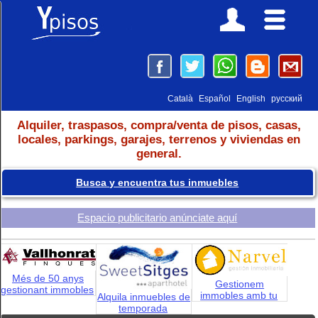
Català
Español
English
русский
Alquiler, traspasos, compra/venta de pisos, casas,
locales, parkings, garajes, terrenos y viviendas en
general.
Busca y encuentra tus inmuebles
Espacio publicitario anúnciate aquí
Més de 50 anys
Gestionem
gestionant immobles
immobles amb tu
Alquila inmuebles de
temporada