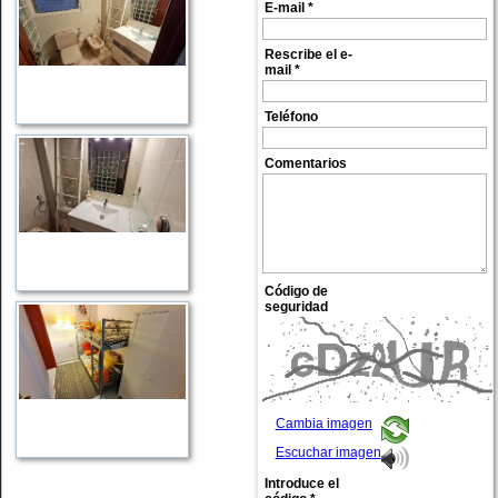
Prestación o consumo de energia:
E-mail *
Categoria o calificación de
emisiones:
Emisiones:
Rescribe el e-
mail *
Observaciones: 188 E-35
Teléfono
Comentarios
Código de
seguridad
Cambia imagen
Escuchar imagen
Introduce el