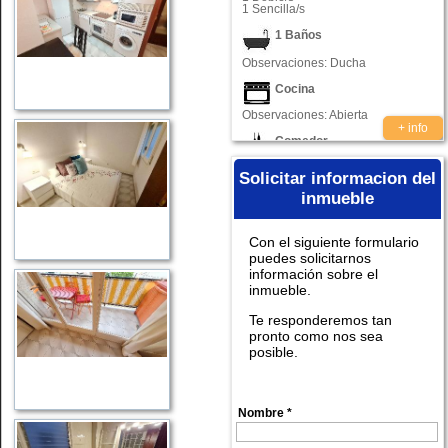
1 Sencilla/s
1 Baños
Observaciones: Ducha
Cocina
Observaciones: Abierta
+ info
Comedor
Observaciones: Con balcón
Solicitar informacion del
Balcones
inmueble
Observaciones: Si
Con el siguiente formulario
Ascensor
puedes solicitarnos
información sobre el
Observaciones: No
inmueble.
Te responderemos tan
pronto como nos sea
posible.
Certificado energético
Nombre *
Categoria o calificación
energética: E