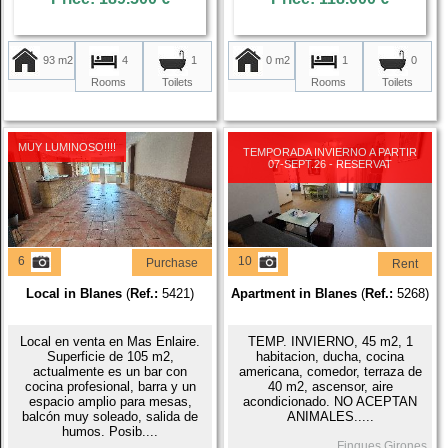
93 m2
4
0 m2
1
1
0
Rooms
Rooms
Toilets
Toilets
MUY LUMINOSO!!!!
TEMPORADA INVIERNO A PARTIR
07-SEPT.26 - RESERVAT
6
10
Purchase
Rent
Local in Blanes
(
Ref.:
5421)
Apartment in Blanes
(
Ref.:
5268)
Local en venta en Mas Enlaire.
TEMP. INVIERNO, 45 m2, 1
Superficie de 105 m2,
habitacion, ducha, cocina
actualmente es un bar con
americana, comedor, terraza de
cocina profesional, barra y un
40 m2, ascensor, aire
espacio amplio para mesas,
acondicionado. NO ACEPTAN
balcón muy soleado, salida de
ANIMALES.....
humos. Posib....
Finques Girones