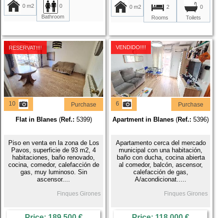
0 m2
0
0 m2
2
0
Bathroom
Rooms
Toilets
VENDIDO!!!!
RESERVAT!!!!
10
6
Purchase
Purchase
Flat in Blanes
(
Ref.:
5399)
Apartment in Blanes
(
Ref.:
5396)
Piso en venta en la zona de Los
Apartamento cerca del mercado
Pavos, superficie de 93 m2, 4
municipal con una habitación,
habitaciones, baño renovado,
baño con ducha, cocina abierta
cocina, comedor, calefacción de
al comedor, balcón, ascensor,
gas, muy luminoso. Sin
calefacción de gas,
ascensor....
A/acondicionat.....
Finques Girones
Finques Girones
Price: 189.500 €
Price: 118.000 €