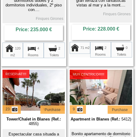
dormitorios dobles y 2
gran terraza con fantásticas
dormitorios individuales, 2º piso
vistas al mar y a la mont....
con....
Finques Girones
Finques Girones
Price: 228.000 €
Price: 235.000 €
71 m2
2
0
120
4
2
Rooms
Toilets
m2
Rooms
Toilets
RESERVAT!!!!
MUY CENTRICO!!!!!!
23
9
Purchase
Purchase
Tower/Chalet in Blanes
(
Ref.:
Apartment in Blanes
(
Ref.:
5412)
4855)
Bonito apartamento de dormitorio
Espectacular casa situada a