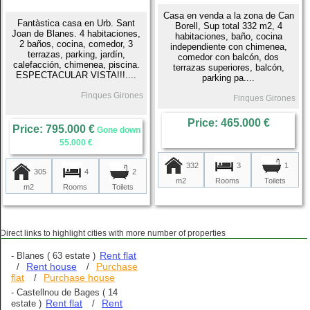
Casa en venda a la zona de Can
Fantàstica casa en Urb. Sant
Borell, Sup total 332 m2, 4
Joan de Blanes. 4 habitaciones,
habitaciones, baño, cocina
2 baños, cocina, comedor, 3
independiente con chimenea,
terrazas, parking, jardín,
comedor con balcón, dos
calefacción, chimenea, piscina.
terrazas superiores, balcón,
ESPECTACULAR VISTA!!!....
parking pa....
Finques Girones
Finques Girones
Price: 465.000 €
Price: 795.000 €
Gone down
55.000 €
332
3
1
305
4
2
m2
Rooms
Toilets
m2
Rooms
Toilets
Direct links to highlight cities with more number of properties
Rent flat
-
Blanes
( 63 estate )
Rent house
Purchase
/
/
flat
Purchase house
/
-
Castellnou de Bages
( 14
Rent flat
Rent
estate )
/