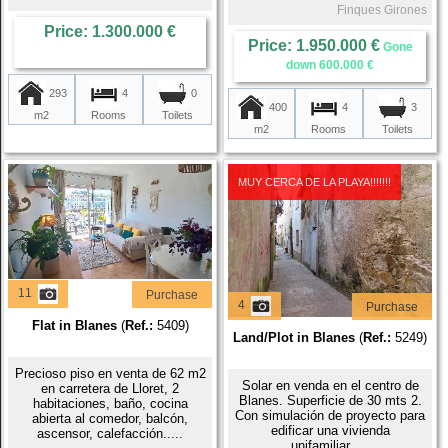
Finques Girones
Price: 1.300.000 €
Price: 1.950.000 €
Gone
down 600.000 €
293
4
0
400
4
3
m2
Rooms
Toilets
m2
Rooms
Toilets
MUY CERCA DE LA PLAYA!!!!!!!
11
Purchase
4
Purchase
Flat in Blanes
(
Ref.:
5409)
Land/Plot in Blanes
(
Ref.:
5249)
Precioso piso en venta de 62 m2
Solar en venda en el centro de
en carretera de Lloret, 2
Blanes. Superficie de 30 mts 2.
habitaciones, baño, cocina
Con simulación de proyecto para
abierta al comedor, balcón,
edificar una vivienda
ascensor, calefacción.....
unifamiliar.....