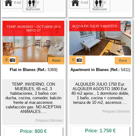
0 m2
0
0 m2
0
Bathroom
Bathroom
ALQUILER JULIO Y AGOSTO
TEMP. INVIERNO - OCTUBRE-26 A
MAYO-27
8
6
Rent
Rent
Flat in Blanes
(
Ref.:
5369)
Apartment in Blanes
(
Ref.:
5411)
TEMP. INVIERNO, CON
ALQUILER JULIO 1750 Eur.
MUEBLES, 65 m2, 3
ALQUILER AGOSTO 1800 Eur.
habitaciones, 2 baños con
40 m2 aprox., 1 dormitorio doble,
ducha, cocina, comedor, balcón
1 baño, cocina + comedor,
frente al mar,ascensor,
terraza de 10 m2, ascensor.....
calefacción gas. NO ACEPTAN
ANIMALES.....
Finques Girones
Finques Girones
Price: 1.750 €
Price: 800 €