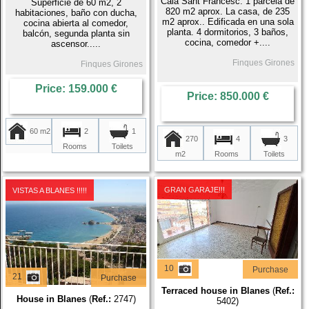
Cala Sant Francesc. 1 parcela de
Superficie de 60 m2, 2
820 m2 aprox. La casa, de 235
habitaciones, baño con ducha,
m2 aprox.. Edificada en una sola
cocina abierta al comedor,
planta. 4 dormitorios, 3 baños,
balcón, segunda planta sin
cocina, comedor +....
ascensor.....
Finques Girones
Finques Girones
Price: 159.000 €
Price: 850.000 €
60 m2
2
1
270
4
3
Rooms
Toilets
m2
Rooms
Toilets
GRAN GARAJE!!!
VISTAS A BLANES !!!!!
10
Purchase
21
Purchase
Terraced house in Blanes
(
Ref.:
House in Blanes
(
Ref.:
2747)
5402)