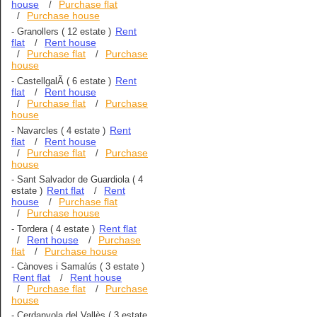
house
Purchase flat
/
Purchase house
/
Rent
-
Granollers
( 12 estate )
flat
Rent house
/
Purchase flat
Purchase
/
/
house
Rent
-
CastellgalÃ­
( 6 estate )
flat
Rent house
/
Purchase flat
Purchase
/
/
house
Rent
-
Navarcles
( 4 estate )
flat
Rent house
/
Purchase flat
Purchase
/
/
house
-
Sant Salvador de Guardiola
( 4
Rent flat
Rent
estate )
/
house
Purchase flat
/
Purchase house
/
Rent flat
-
Tordera
( 4 estate )
Rent house
Purchase
/
/
flat
Purchase house
/
-
Cànoves i Samalús
( 3 estate )
Rent flat
Rent house
/
Purchase flat
Purchase
/
/
house
-
Cerdanyola del Vallès
( 3 estate