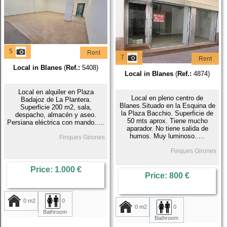
5
Rent
7
Rent
Local in Blanes
(
Ref.:
5408)
Local in Blanes
(
Ref.:
4874)
Local en alquiler en Plaza
Local en pleno centro de
Badajoz de La Plantera.
Blanes.Situado en la Esquina de
Superficie 200 m2, sala,
la Plaza Bacchio. Superficie de
despacho, almacén y aseo.
50 mts aprox. Tiene mucho
Persiana eléctrica con mando.....
aparador. No tiene salida de
humos. Muy luminoso.....
Finques Girones
Finques Girones
Price: 1.000 €
Price: 800 €
0 m2
0
0 m2
0
Bathroom
Bathroom