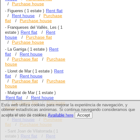
Purchase house
/
Rent flat
-
Figueres
( 1 estate )
Rent house
Purchase
/
/
flat
Purchase house
/
-
Franqueses del Vallès, Les
( 1
Rent flat
Rent
estate )
/
house
Purchase flat
/
Purchase house
/
Rent
-
La Garriga
( 1 estate )
flat
Rent house
/
Purchase flat
Purchase
/
/
house
Rent
-
Lloret de Mar
( 1 estate )
flat
Rent house
/
Purchase flat
Purchase
/
/
house
-
Malgrat de Mar
( 1 estate )
Rent flat
Rent house
/
Purchase flat
Purchase
/
/
Esta web utiliza cookies para mejorar la experiéncia de navegación, y
house
obtener estadísticas anónimas. Si continua navegando consideramos que
Rent flat
-
Montmeló
( 1 estate )
acepta el uso de cookies.
Available here
Accept
Rent house
Purchase
/
/
flat
Purchase house
/
-
Sant Joan de Vilatorrada
( 1
Rent flat
Rent
estate )
/