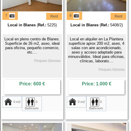
7
6
Rent
Rent
Local in Blanes
(
Ref.:
5225)
Local in Blanes
(
Ref.:
5408/2)
Local en pleno centro de Blanes.
Local en alquiler en La Plantera
Superficie de 26 m2, aseo, ideal
superficie aprox 200 m2, aseo, 4
para oficina, pequeño comercio,
salas con aire acondicionado,
etc....
aseo y acceso adaptado para
minusválidos. Ideal para oficinas,
Finques Girones
clínicas, laborato....
Finques Girones
Price: 600 €
Price: 1.000 €
0 m2
0
0 m2
0
Bathroom
Bathroom