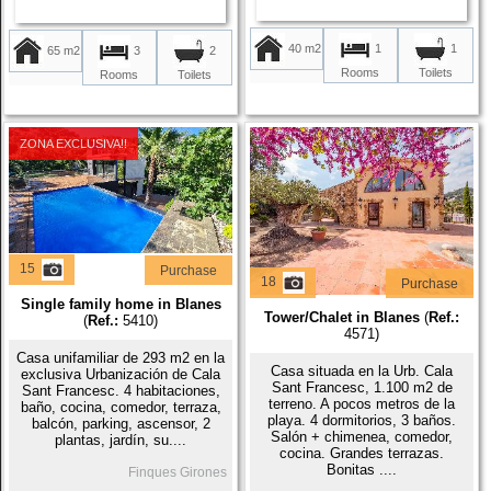
40 m2
1
1
65 m2
3
2
Rooms
Toilets
Rooms
Toilets
ZONA EXCLUSIVA!!
15
Purchase
18
Purchase
Single family home in Blanes
Tower/Chalet in Blanes
(
Ref.:
(
Ref.:
5410)
4571)
Casa unifamiliar de 293 m2 en la
Casa situada en la Urb. Cala
exclusiva Urbanización de Cala
Sant Francesc, 1.100 m2 de
Sant Francesc. 4 habitaciones,
terreno. A pocos metros de la
baño, cocina, comedor, terraza,
playa. 4 dormitorios, 3 baños.
balcón, parking, ascensor, 2
Salón + chimenea, comedor,
plantas, jardín, su....
cocina. Grandes terrazas.
Bonitas ....
Finques Girones