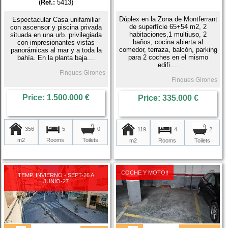
(
Ref.:
5413)
Dúplex en la Zona de Montferrant
Espectacular Casa unifamiliar
de superfície 65+54 m2, 2
con ascensor y piscina privada
habitaciones,1 multiuso, 2
situada en una urb. privilegiada
baños, cocina abierta al
con impresionantes vistas
comedor, terraza, balcón, parking
panorámicas al mar y a toda la
para 2 coches en el mismo
bahía. En la planta baja....
edifi....
Finques Girones
Finques Girones
Price: 1.500.000 €
Price: 335.000 €
356
5
0
119
4
2
m2
Rooms
Toilets
m2
Rooms
Toilets
COCHE Y MOTO!!
TEMP. INVIERNO - SEPT-26 A
JUNIO-27