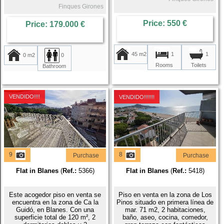
Finques Girones
Price: 550 €
Price: 179.000 €
45 m2
1
1
0 m2
0
Rooms
Toilets
Bathroom
VENDIDO!!!!
VENDIDO!!!!!!!
9
8
Purchase
Purchase
Flat in Blanes
(
Ref.:
5366)
Flat in Blanes
(
Ref.:
5418)
Este acogedor piso en venta se
Piso en venta en la zona de Los
encuentra en la zona de Ca la
Pinos situado en primera línea de
Guidó, en Blanes. Con una
mar. 71 m2, 2 habitaciones,
superficie total de 120 m², 2
baño, aseo, cocina, comedor,