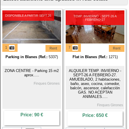
DISPONIBLE A PARTIR SEPT.26
TEMP. INVIERNO - SEPT-26 A
FEBRERO-27
1
7
Rent
Rent
Parking in Blanes
(
Ref.:
5337)
Flat in Blanes
(
Ref.:
1271)
ZONA CENTRE - Parking 15 m2
ALQUILER TEMP. INVIERNO -
aprox.....
SEPT-26 A FEBRERO-27.
AMUEBLADO, 2 habitaciones,
Finques Girones
baño, aseo, cocina, comedor,
balcón, ascensor, calefacción
GAS. NO ACEPTAN
ANIMALES.....
Finques Girones
Price: 90 €
Price: 650 €