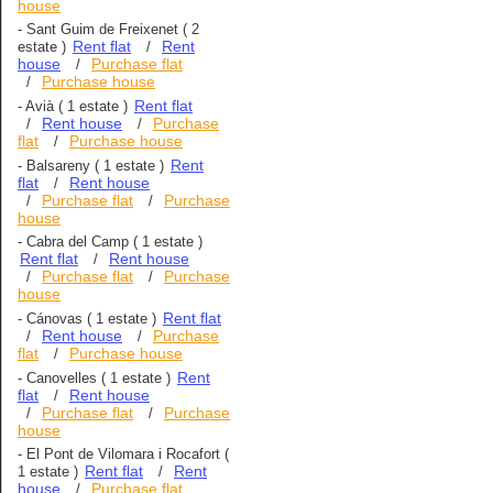
house
-
Sant Guim de Freixenet
( 2
Rent flat
Rent
estate )
/
house
Purchase flat
/
Purchase house
/
Rent flat
-
Avià
( 1 estate )
Rent house
Purchase
/
/
flat
Purchase house
/
Rent
-
Balsareny
( 1 estate )
flat
Rent house
/
Purchase flat
Purchase
/
/
house
-
Cabra del Camp
( 1 estate )
Rent flat
Rent house
/
Purchase flat
Purchase
/
/
house
Rent flat
-
Cánovas
( 1 estate )
Rent house
Purchase
/
/
flat
Purchase house
/
Rent
-
Canovelles
( 1 estate )
flat
Rent house
/
Purchase flat
Purchase
/
/
house
-
El Pont de Vilomara i Rocafort
(
Rent flat
Rent
1 estate )
/
house
Purchase flat
/