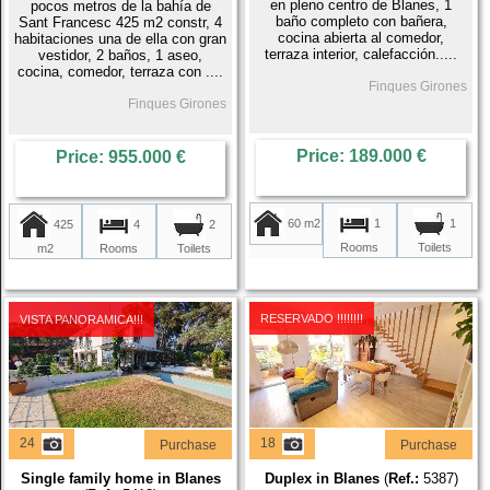
en pleno centro de Blanes, 1
pocos metros de la bahía de
baño completo con bañera,
Sant Francesc 425 m2 constr, 4
cocina abierta al comedor,
habitaciones una de ella con gran
terraza interior, calefacción.....
vestidor, 2 baños, 1 aseo,
cocina, comedor, terraza con ....
Finques Girones
Finques Girones
Price: 189.000 €
Price: 955.000 €
60 m2
1
1
425
4
2
Rooms
Toilets
m2
Rooms
Toilets
RESERVADO !!!!!!!!
VISTA PANORAMICA!!!
24
18
Purchase
Purchase
Single family home in Blanes
Duplex in Blanes
(
Ref.:
5387)