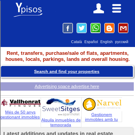
Català
Español
English
русский
Rent, transfers, purchase/sale of flats, apartments,
houses, locals, parkings, lands and overall housing.
Search and find your properties
Advertising space advertise here
Més de 50 anys
Gestionem
gestionant immobles
immobles amb tu
Alquila inmuebles de
temporada
Latest additions and updates in real estate