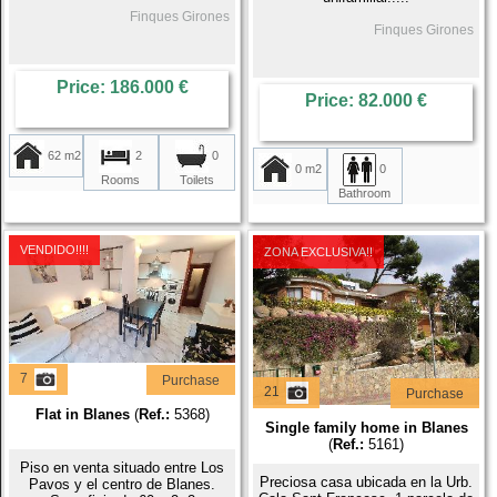
Finques Girones
Finques Girones
Price: 186.000 €
Price: 82.000 €
62 m2
2
0
0 m2
0
Rooms
Toilets
Bathroom
VENDIDO!!!!
ZONA EXCLUSIVA!!
7
Purchase
21
Purchase
Flat in Blanes
(
Ref.:
5368)
Single family home in Blanes
(
Ref.:
5161)
Piso en venta situado entre Los
Preciosa casa ubicada en la Urb.
Pavos y el centro de Blanes.