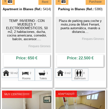
9
4
Purchase
Rent
Apartment in Blanes
(
Ref.:
5414)
Parking in Blanes
(
Ref.:
5380)
TEMP. INVIERNO - CON
Plaza de parking para coche y
MUEBLES Y
moto,zona de Mont Ferrant,
ELECTRODOMÉSTICOS, 50
puerta automática, mando a
m2, 2 habitaciones, ducha,
distancia....
cocina americana, comedor,
balcón, ascensor.....
Finques Girones
Finques Girones
Price: 650 €
Price: 22.500 €
50 m2
2
0 m2
0
1
Rooms
Bathroom
Toilets
ADAPTADO!!!
MUY CENTRICO!!!!!!